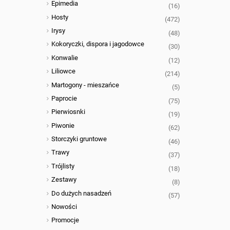
Epimedia
(16)
Hosty
(472)
Irysy
(48)
Kokoryczki, dispora i jagodowce
(30)
Konwalie
(12)
Liliowce
(214)
Martogony - mieszańce
(5)
Paprocie
(75)
Pierwiosnki
(19)
Piwonie
(62)
Storczyki gruntowe
(46)
Trawy
(37)
Trójlisty
(18)
Zestawy
(8)
Do dużych nasadzeń
(57)
Nowości
Promocje