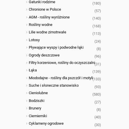
Gatunki rodzime
(180)
Chronione w Polsce
(57)
AGM - rośliny wyróżnione
(140)
Rośliny wodne
(168)
Lilie wodne zimotrwałe
(113)
Lotosy
(24)
Pływające wyspy i podwodne łąki
(8)
Ogrody deszczowe
(96)
Filtry korzeniowe, rośliny do oczyszczalni
(31)
Łąka
(139)
Miododajne - rośliny dla pszczół i motyli
(133)
Suche i słoneczne stanowisko
(93)
Cieniolubne
(580)
Bodziszki
(27)
Brunery
(8)
Ciemierniki
(40)
Cyklameny ogrodowe
(30)