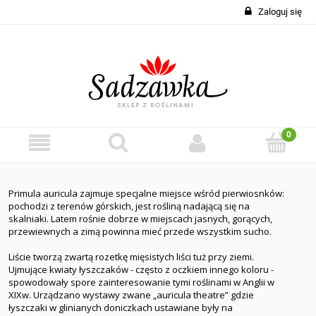
Zaloguj się
Primula auricula zajmuje specjalne miejsce wśród pierwiosnków:
pochodzi z terenów górskich, jest rośliną nadającą się na
skalniaki. Latem rośnie dobrze w miejscach jasnych, gorących,
przewiewnych a zimą powinna mieć przede wszystkim sucho.
Liście tworzą zwartą rozetkę mięsistych liści tuż przy ziemi.
Ujmujące kwiaty łyszczaków - często z oczkiem innego koloru -
spowodowały spore zainteresowanie tymi roślinami w Anglii w
XIXw. Urządzano wystawy zwane „auricula theatre” gdzie
łyszczaki w glinianych doniczkach ustawiane były na