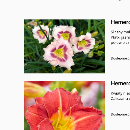
Hemeroc
Śliczny mał
Płatki jas
połowie c
Dostępność
Hemeroc
Kwiaty nie
Zaliczana 
Dostępność