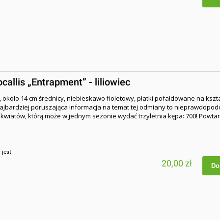
allis „Entrapment” - liliowiec
, około 14 cm średnicy, niebieskawo fioletowy, płatki pofałdowane na kszta
Najbardziej poruszająca informacja na temat tej odmiany to nieprawdopo
ć kwiatów, którą może w jednym sezonie wydać trzyletnia kępa: 700! Powta
:
jest
20,00 zł
Do