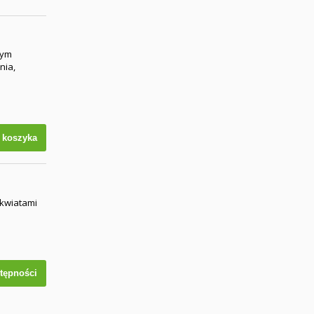
tym
nia,
 koszyka
 kwiatami
tępności