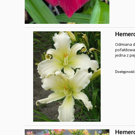
Hemeroc
Odmiana du
pofałdowan
jedna z pi
Dostępność
Hemeroc