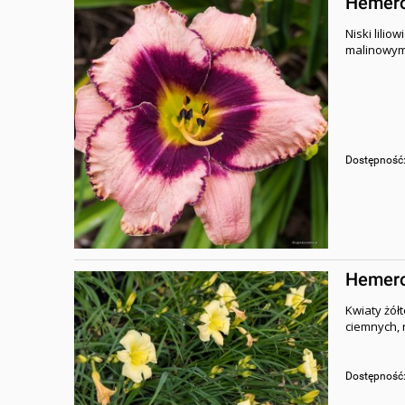
Hemeroc
Niski lilio
malinowym
Dostępność
Hemeroc
Kwiaty żół
ciemnych, 
Dostępność