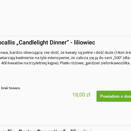
allis „Candlelight Dinner” - liliowiec
wa, bardzo obiecująca: nie dość, że kwiaty są pełne i dość duże (14cm śred
tarzają kwitnienie na tyle intensywnie, że zalicza się ją do serii „500” (dla ś
 400 kwiatów na trzyletniej kępie). Płatki różowe, gardziel zielonkawożółta
:
brak towaru
18,00 zł
Powiadom o dos