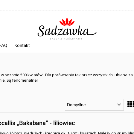
 FAQ
Kontakt
dają w sezonie 500 kwiatów! Dla porównania tak przez wszystkich lubiana za 
onie. Są fenomenalne!
allis „Bakabana” - liliowiec
 żywo żółtych, niedużych (średnica ok. 10 cm) kwiatach. Należy do grupy li