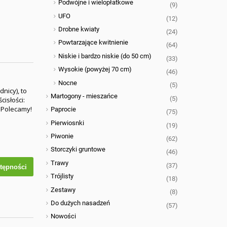
Podwójne i wielopłatkowe
(9)
UFO
(12)
Drobne kwiaty
(24)
Powtarzające kwitnienie
(64)
Niskie i bardzo niskie (do 50 cm)
(33)
Wysokie (powyżej 70 cm)
(46)
Nocne
(5)
nicy), to
Martogony - mieszańce
(5)
cisłości:
. Polecamy!
Paprocie
(75)
Pierwiosnki
(19)
Piwonie
(62)
Storczyki gruntowe
(46)
Trawy
(37)
tępności
Trójlisty
(18)
Zestawy
(8)
Do dużych nasadzeń
(57)
Nowości