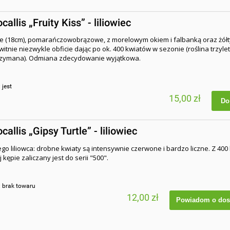
allis „Fruity Kiss” - liliowiec
e (18cm), pomarańczowobrązowe, z morelowym okiem i falbanką oraz żół
itnie niezwykle obficie dając po ok. 400 kwiatów w sezonie (roślina trzylet
rzymana). Odmiana zdecydowanie wyjątkowa.
:
jest
15,00 zł
Do
allis „Gipsy Turtle” - liliowiec
ego liliowca: drobne kwiaty są intensywnie czerwone i bardzo liczne. Z 400
 kępie zaliczany jest do serii "500".
:
brak towaru
12,00 zł
Powiadom o dos