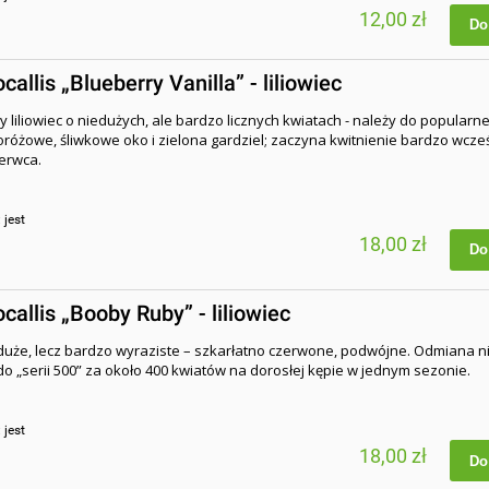
12,00 zł
Do
allis „Blueberry Vanilla” - liliowiec
y liliowiec o niedużych, ale bardzo licznych kwiatach - należy do popularnej
noróżowe, śliwkowe oko i zielona gardziel; zaczyna kwitnienie bardzo wcześ
zerwca.
:
jest
18,00 zł
Do
allis „Booby Ruby” - liliowiec
duże, lecz bardzo wyraziste – szkarłatno czerwone, podwójne. Odmiana n
do „serii 500” za około 400 kwiatów na dorosłej kępie w jednym sezonie.
:
jest
18,00 zł
Do