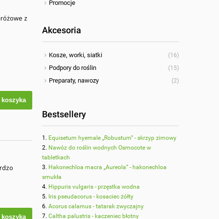
Promocje
y różowe z
Akcesoria
Kosze, worki, siatki
(16)
Podpory do roślin
(15)
Preparaty, nawozy
(2)
 koszyka
Bestsellery
Equisetum hyemale „Robustum” - skrzyp zimowy
Nawóz do roślin wodnych Osmocote w
tabletkach
ardzo
Hakonechloa macra „Aureola” - hakonechloa
smukła
Hippuris vulgaris - przęstka wodna
Iris pseudacorus - kosaciec żółty
Acorus calamus - tatarak zwyczajny
Caltha palustris - kaczeniec błotny
 koszyka