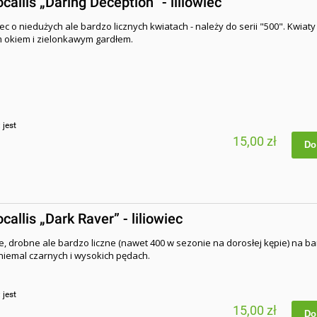
allis „Daring Deception” - liliowiec
wiec o niedużych ale bardzo licznych kwiatach - należy do serii "500". Kwiat
 okiem i zielonkawym gardłem.
:
jest
15,00 zł
Do
allis „Dark Raver” - liliowiec
te, drobne ale bardzo liczne (nawet 400 w sezonie na dorosłej kępie) na b
niemal czarnych i wysokich pędach.
:
jest
15,00 zł
Do