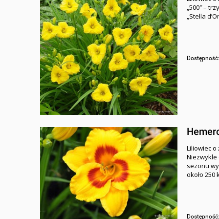
„500″ – tr
„Stella d’O
Dostępność
Hemeroc
Liliowiec 
Niezwykle o
sezonu wyd
około 250 
Dostępność