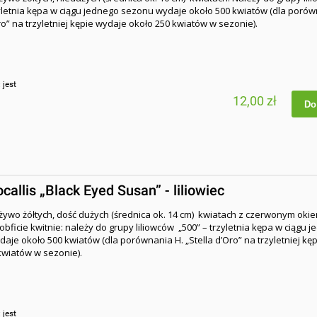
zyletnia kępa w ciągu jednego sezonu wydaje około 500 kwiatów (dla porów
ro” na trzyletniej kępie wydaje około 250 kwiatów w sezonie).
:
jest
12,00 zł
Do
allis „Black Eyed Susan” - liliowiec
o żywo żółtych, dość dużych (średnica ok. 14 cm) kwiatach z czerwonym okie
bficie kwitnie: należy do grupy liliowców „500” – trzyletnia kępa w ciągu 
aje około 500 kwiatów (dla porównania H. „Stella d’Oro” na trzyletniej kę
kwiatów w sezonie).
:
jest