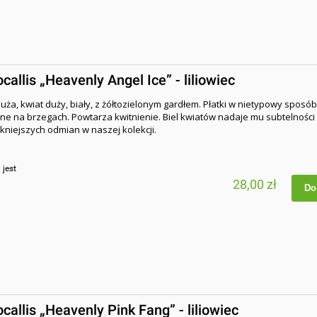
allis „Heavenly Angel Ice” - liliowiec
ża, kwiat duży, biały, z żółtozielonym gardłem. Płatki w nietypowy sposób
e na brzegach. Powtarza kwitnienie. Biel kwiatów nadaje mu subtelności i 
ękniejszych odmian w naszej kolekcji.
:
jest
28,00 zł
Do
allis „Heavenly Pink Fang” - liliowiec