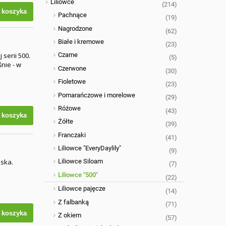
Liliowce
(214)
 koszyka
Pachnące
(19)
Nagrodzone
(62)
Białe i kremowe
(23)
 serii 500.
Czarne
(5)
nie - w
Czerwone
(30)
Fioletowe
(23)
Pomarańczowe i morelowe
(29)
Różowe
(43)
 koszyka
Żółte
(39)
Franczaki
(41)
Liliowce "EveryDaylily"
(9)
iska.
Liliowce Siloam
(7)
Liliowce "500"
(22)
Liliowce pajęcze
(14)
Z falbanką
(71)
 koszyka
Z okiem
(57)