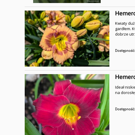
Hemeroc
Kwiaty duż
gardłem. Kw
dobrze ut
Dostępność
Hemeroc
Ideał niski
na dorosłej
Dostępność