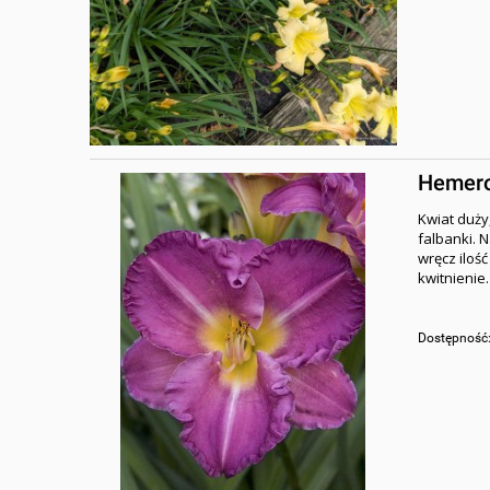
Hemeroc
Kwiat duży
falbanki. 
wręcz iloś
kwitnienie.
Dostępność