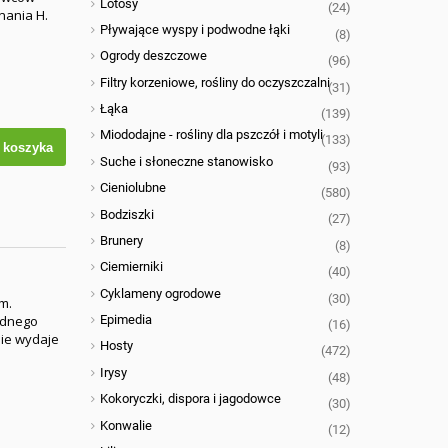
Lotosy
(24)
nania H.
Pływające wyspy i podwodne łąki
(8)
Ogrody deszczowe
(96)
Filtry korzeniowe, rośliny do oczyszczalni
(31)
Łąka
(139)
Miododajne - rośliny dla pszczół i motyli
(133)
 koszyka
Suche i słoneczne stanowisko
(93)
Cieniolubne
(580)
Bodziszki
(27)
Brunery
(8)
Ciemierniki
(40)
Cyklameny ogrodowe
(30)
m.
jednego
Epimedia
(16)
pie wydaje
Hosty
(472)
Irysy
(48)
Kokoryczki, dispora i jagodowce
(30)
Konwalie
(12)