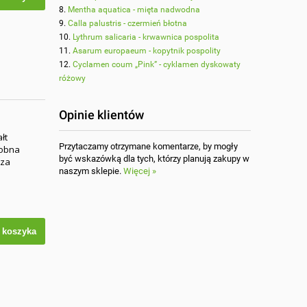
Mentha aquatica - mięta nadwodna
Calla palustris - czermień błotna
Lythrum salicaria - krwawnica pospolita
Asarum europaeum - kopytnik pospolity
Cyclamen coum „Pink” - cyklamen dyskowaty
różowy
Opinie klientów
łt
Przytaczamy otrzymane komentarze, by mogły
dobna
być wskazówką dla tych, którzy planują zakupy w
rza
naszym sklepie.
Więcej »
 koszyka