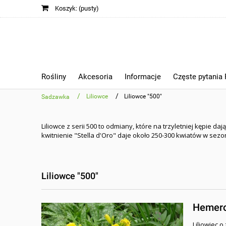
Koszyk:
(pusty)
Rośliny
Akcesoria
Informacje
Częste pytania
/
/
Liliowce
Liliowce "500"
Sadzawka
Liliowce z serii 500 to odmiany, które na trzyletniej kępie 
kwitnienie "Stella d'Oro" daje około 250-300 kwiatów w sez
Liliowce "500"
Hemeroc
Liliowiec o