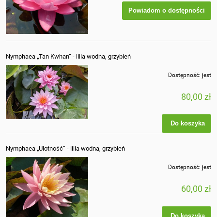
Powiadom o dostępności
Nymphaea „Tan Kwhan” - lilia wodna, grzybień
Dostępność:
jest
80,00 zł
Do koszyka
Nymphaea „Ulotność” - lilia wodna, grzybień
Dostępność:
jest
60,00 zł
Do koszyka