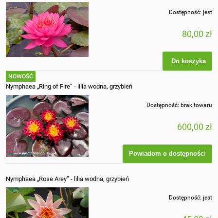
Dostępność:
jest
80,00 zł
Do koszyka
NOWOŚĆ
Nymphaea „Ring of Fire” - lilia wodna, grzybień
Dostępność:
brak towaru
600,00 zł
Powiadom o dostępności
Nymphaea „Rose Arey” - lilia wodna, grzybień
Dostępność:
jest