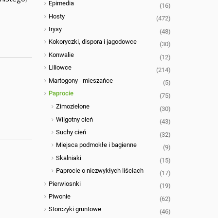
Epimedia
(16)
Hosty
(472)
Irysy
(48)
Kokoryczki, dispora i jagodowce
(30)
Konwalie
(12)
Liliowce
(214)
Martogony - mieszańce
(5)
Paprocie
(75)
Zimozielone
(30)
Wilgotny cień
(43)
Suchy cień
(32)
Miejsca podmokłe i bagienne
(9)
Skalniaki
(15)
Paprocie o niezwykłych liściach
(17)
Pierwiosnki
(19)
Piwonie
(62)
Storczyki gruntowe
(46)