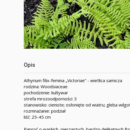
Opis
Athyrium filix-femina „Victoriae” - wietlica samicza
rodzina: Woodsiaceae
pochodzenie: kultywar
strefa mrozoodporności: 3
stanowisko: cieniste; osłonięte od wiatru; gleba wilgo
rozmnażanie: podział
liść: 25-45 cm
Paproć o wąskich, pierzastych, bardzo delikatnych 