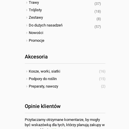
Trawy
(37)
Trójlisty
(18)
Zestawy
(8)
Do dużych nasadzeń
(57)
Nowości
Promocje
Akcesoria
Kosze, worki, siatki
(16)
Podpory do roślin
(15)
Preparaty, nawozy
(2)
Opinie klientów
Przytaczamy otrzymane komentarze, by mogły
być wskazówką dla tych, którzy planują zakupy w