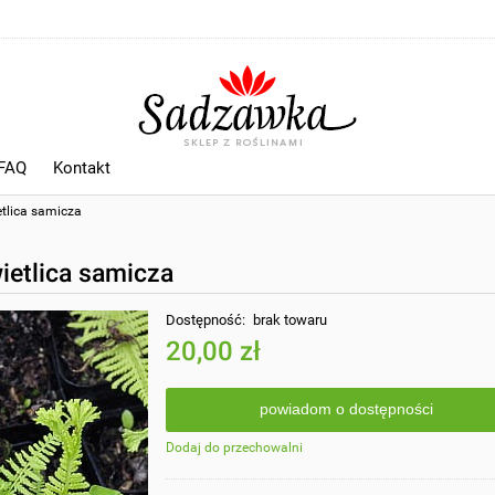
 FAQ
Kontakt
ietlica samicza
wietlica samicza
Dostępność:
brak towaru
20,00 zł
powiadom o dostępności
Dodaj do przechowalni