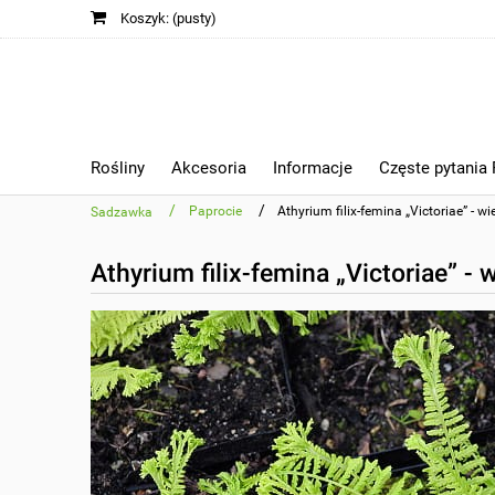
Koszyk:
(pusty)
Rośliny
Akcesoria
Informacje
Częste pytania
/
/
Paprocie
Athyrium filix-femina „Victoriae” - w
Sadzawka
Athyrium filix-femina „Victoriae” - 