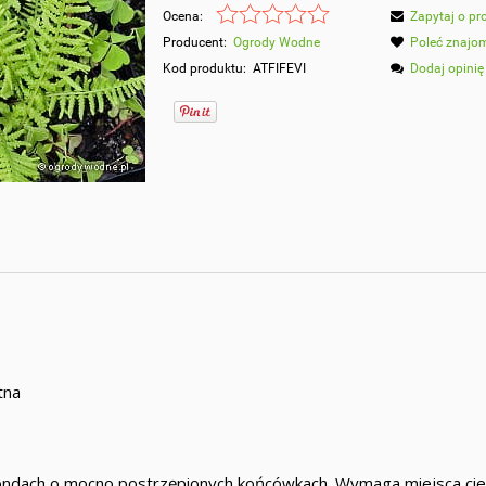
Ocena:
Zapytaj o pr
Producent:
Ogrody Wodne
Poleć znaj
Kod produktu:
ATFIFEVI
Dodaj opinię
tna
frondach o mocno postrzępionych końcówkach. Wymaga miejsca cie