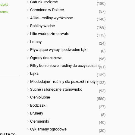
Gatunki rodzime
(180)
odukt
Chronione w Polsce
(57)
omemu
AGM - rośliny wyróżnione
(140)
Rośliny wodne
(168)
Lilie wodne zimotrwałe
(113)
Lotosy
(24)
Pływające wyspy i podwodne łąki
(8)
Ogrody deszczowe
(96)
Filtry korzeniowe, rośliny do oczyszczalni
(31)
Łąka
(139)
Miododajne - rośliny dla pszczół i motyli
(133)
Suche i słoneczne stanowisko
(93)
Cieniolubne
(580)
Bodziszki
(27)
Brunery
(8)
Ciemierniki
(40)
Cyklameny ogrodowe
(30)
nistego,