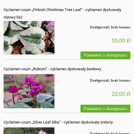
Cyclamen coum „Pinkish Christmas Tree Leaf” - cyklamen dyskowaty
różowy liść
Dostępność:
brak towaru
55,00 zł
Powiadom o dostępności
Cyclamen coum „Rubrum” - cyklamen dyskowaty bordowy
Dostępność:
brak towaru
22,00 zł
Powiadom o dostępności
Cyclamen coum „Silver Leaf Alba” - cyklamen dyskowaty srebrny
Dostępność:
brak towaru