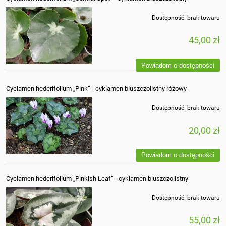
Dostępność:
brak towaru
45,00 zł
Powiadom o dostępności
Cyclamen hederifolium „Pink” - cyklamen bluszczolistny różowy
Dostępność:
brak towaru
20,00 zł
Powiadom o dostępności
Cyclamen hederifolium „Pinkish Leaf” - cyklamen bluszczolistny
Dostępność:
brak towaru
55,00 zł