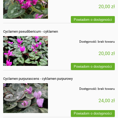
20,00 zł
Powiadom o dostępności
Cyclamen pseudibericum - cyklamen
Dostępność:
brak towaru
20,00 zł
Powiadom o dostępności
Cyclamen purpurascens - cyklamen purpurowy
Dostępność:
brak towaru
24,00 zł
Powiadom o dostępności