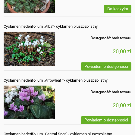
Do koszyka
Cyclamen hederifolium „Alba”- cyklamen bluszczolistny
Dostępność:
brak towaru
20,00 zł
Powiadom o dostępności
Cyclamen hederifolium „Arrowleaf ”- cyklamen bluszczolistny
Dostępność:
brak towaru
20,00 zł
Powiadom o dostępności
Cyclamen hederifolium „Central Spot” - cyklamen bluszczolistny