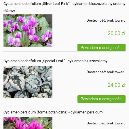
Cyclamen hederifolium „Silver Leaf Pink” - cyklamen bluszczolistny srebrny
różowy
Dostępność:
brak towaru
20,00 zł
Powiadom o dostępności
Cyclamen hederifolium „Special Leaf” - cyklamen bluszczolistny
Dostępność:
brak towaru
24,00 zł
Powiadom o dostępności
Cyclamen persicum (forma botaniczna) - cyklamen persicum
Dostępność:
brak towaru