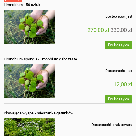
Limnobium - 50 sztuk
Dostępność:
jest
270,00 zł
330,00 zł
Do koszyka
Limnobium spongia - limnobium gąbczaste
Dostępność:
jest
12,00 zł
Do koszyka
Pływająca wyspa - mieszanka gatunków
Dostępność:
brak towaru