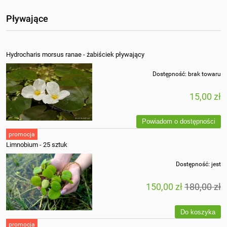
Pływające
Hydrocharis morsus ranae - żabiściek pływający
Dostępność:
brak towaru
15,00 zł
Powiadom o dostępności
promocja
Limnobium - 25 sztuk
Dostępność:
jest
150,00 zł
180,00 zł
Do koszyka
promocja