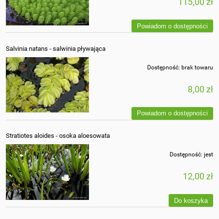
115,00 zł
Powiadom o dostępności
Salvinia natans - salwinia pływająca
Dostępność:
brak towaru
8,00 zł
Powiadom o dostępności
Stratiotes aloides - osoka aloesowata
Dostępność:
jest
12,00 zł
Do koszyka