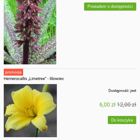
Powiadom o dostępności
promocja
Hemerocallis „Limetree” - liliowiec
Dostępność:
jest
6,00 zł
12,00 zł
Do koszyka