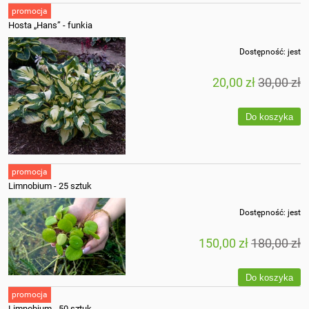
promocja
Hosta „Hans” - funkia
Dostępność:
jest
20,00 zł
30,00 zł
Do koszyka
promocja
Limnobium - 25 sztuk
Dostępność:
jest
150,00 zł
180,00 zł
Do koszyka
promocja
Limnobium - 50 sztuk