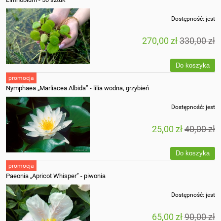
Dostępność:
jest
270,00 zł
330,00 zł
Do koszyka
promocja
Nymphaea „Marliacea Albida” - lilia wodna, grzybień
Dostępność:
jest
25,00 zł
40,00 zł
Do koszyka
promocja
Paeonia „Apricot Whisper” - piwonia
Dostępność:
jest
65,00 zł
90,00 zł