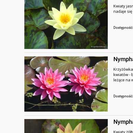
Kwiaty jas
nadaje się
Dostępność
Nymphae
Krzyżówk
kwiatów - 
leżące na 
Dostępność
Nymphae
Kwiaty żół