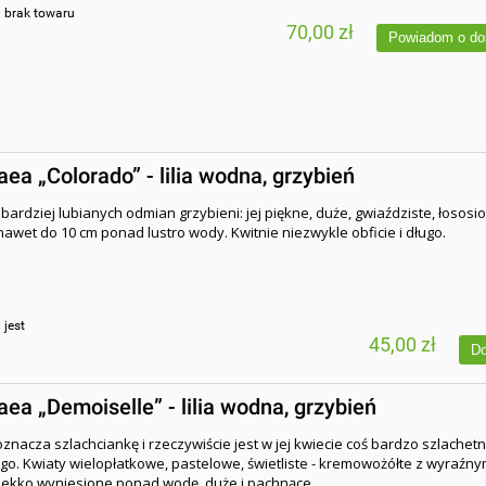
:
brak towaru
70,00 zł
Powiadom o do
a „Colorado” - lilia wodna, grzybień
jbardziej lubianych odmian grzybieni: jej piękne, duże, gwiaździste, łososi
nawet do 10 cm ponad lustro wody. Kwitnie niezwykle obficie i długo.
:
jest
45,00 zł
Do
a „Demoiselle” - lilia wodna, grzybień
oznacza szlachciankę i rzeczywiście jest w jej kwiecie coś bardzo szlachet
go. Kwiaty wielopłatkowe, pastelowe, świetliste - kremowożółte z wyraź
Lekko wyniesione ponad wodę, duże i pachnące.