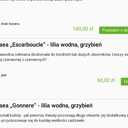
:
brak towaru
180,00 zł
Powiadom o do
a „Escarboucle” - lilia wodna, grzybień
zawodna odmiana doskonała do średnich lub dużych zbiorników. Cieszy się
ej czerwonej z czerwonych” .
:
jest
60,00 zł
Do
a „Gonnere” - lilia wodna, grzybień
ztałt kulisty - jak piwonia. Kwiaty pozostają długo otwarte. Jej dodatkową z
wo przystosowuje się do każdej wielkości sadzawki.