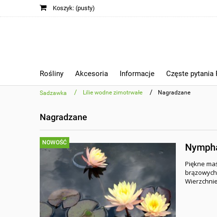
Koszyk:
(pusty)
Rośliny
Akcesoria
Informacje
Częste pytania
/
/
Lilie wodne zimotrwałe
Nagradzane
Sadzawka
Nagradzane
NOWOŚĆ
Nymphae
Piękne maś
brązowych l
Wierzchnie