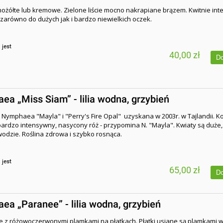
nożółte lub kremowe. Zielone liście mocno nakrapiane brązem. Kwitnie int
 zarówno do dużych jak i bardzo niewielkich oczek.
:
jest
40,00 zł
Do
a „Miss Siam” - lilia wodna, grzybień
a
Nymphaea "Mayla"
i
"Perry's Fire Opal"
uzyskana w 2003r. w Tajlandii. Ko
bardzo intensywny, nasycony róż - przypomina N. "Mayla". Kwiaty są duże
wodzie. Roślina zdrowa i szybko rosnąca.
:
jest
65,00 zł
Do
a „Paranee” - lilia wodna, grzybień
te z różowoczerwonymi plamkami na płatkach. Płatki usiane są plamkami 