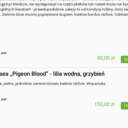
ogą być bledsze, nie występować na części płatków lub nawet może nie być
gólnych kwiatach - prawdopodobnie zależy to od kondycji rośliny, ilości św
 Zielone liście mocno poplamione brązem. Kwitnie bardzo obficie. Odmia
:
jest
90,00 zł
Do
a „Pigeon Blood” - lilia wodna, grzybień
e, pełne, jednolicie ciemnoróżowe; kwitnie obficie. Wspaniała.
:
jest
150,00 zł
Do