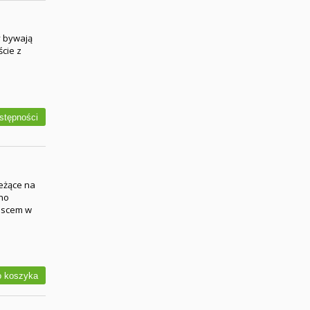
y bywają
ście z
stępności
eżące na
sno
jscem w
 koszyka