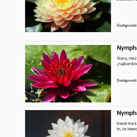
Dostępność
Nymphae
Stara, nie
„najbardzi
Dostępność
Nymphae
Kwiat ma ks
to, że łat