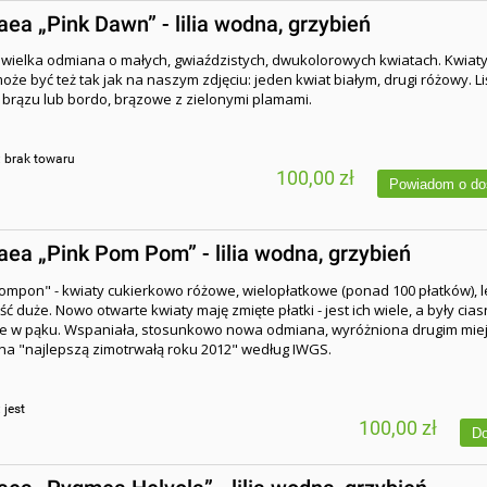
a „Pink Dawn” - lilia wodna, grzybień
ewielka odmiana o małych, gwiaździstych, dwukolorowych kwiatach. Kwiat
może być też tak jak na naszym zdjęciu: jeden kwiat białym, drugi różowy. Li
brązu lub bordo, brązowe z zielonymi plamami.
:
brak towaru
100,00 zł
Powiadom o do
a „Pink Pom Pom” - lilia wodna, grzybień
mpon" - kwiaty cukierkowo różowe, wielopłatkowe (ponad 100 płatków), l
ć duże. Nowo otwarte kwiaty maję zmięte płatki - jest ich wiele, a były cia
 w pąku. Wspaniała, stosunkowo nowa odmiana, wyróżniona drugim mie
na "najlepszą zimotrwałą roku 2012" według IWGS.
:
jest
100,00 zł
Do