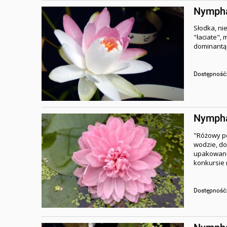
Nymphae
Słodka, ni
"łaciate", 
dominantą 
Dostępność
Nymphae
"Różowy po
wodzie, doś
upakowane
konkursie 
Dostępność