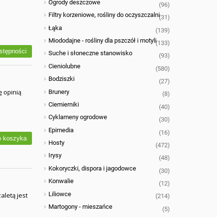
Ogrody deszczowe
(96)
Filtry korzeniowe, rośliny do oczyszczalni
(31)
Łąka
(139)
Miododajne - rośliny dla pszczół i motyli
(133)
stępności
Suche i słoneczne stanowisko
(93)
Cieniolubne
(580)
Bodziszki
(27)
 opinią
Brunery
(8)
Ciemierniki
(40)
Cyklameny ogrodowe
(30)
Epimedia
(16)
 koszyka
Hosty
(472)
Irysy
(48)
Kokoryczki, dispora i jagodowce
(30)
Konwalie
(12)
Liliowce
aletą jest
(214)
Martogony - mieszańce
(5)