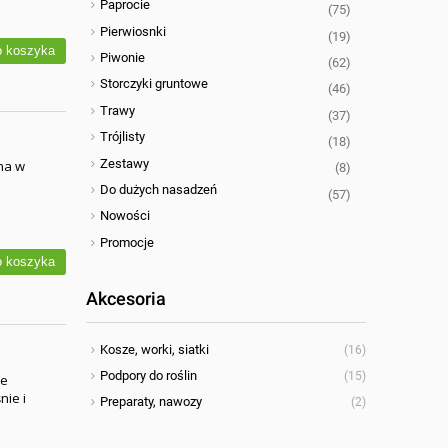
Paprocie
(75)
Pierwiosnki
(19)
 koszyka
Piwonie
(62)
Storczyki gruntowe
(46)
Trawy
(37)
Trójlisty
(18)
Zestawy
na w
(8)
Do dużych nasadzeń
(57)
Nowości
Promocje
 koszyka
Akcesoria
Kosze, worki, siatki
(16)
Podpory do roślin
(15)
ne
nie i
Preparaty, nawozy
(2)