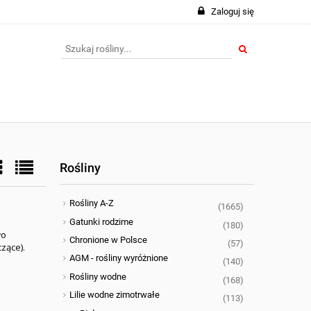
Zaloguj się
Rośliny
Rośliny A-Z
(1665)
Gatunki rodzime
(180)
wo
Chronione w Polsce
(57)
czące).
AGM - rośliny wyróżnione
(140)
Rośliny wodne
(168)
Lilie wodne zimotrwałe
(113)