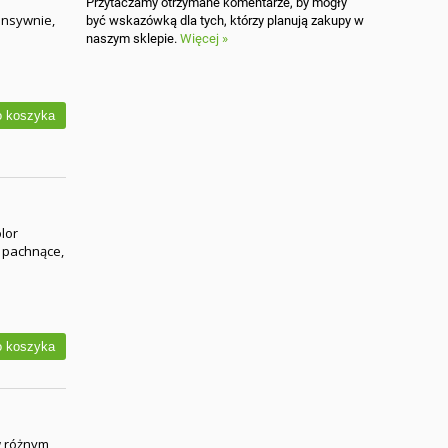
Przytaczamy otrzymane komentarze, by mogły
ensywnie,
być wskazówką dla tych, którzy planują zakupy w
naszym sklepie.
Więcej »
 koszyka
lor
, pachnące,
 koszyka
w różnym