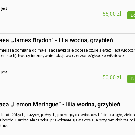
:
jest
55,00 zł
Do
a „James Brydon” - lilia wodna, grzybień
niejsza odmiana do małej sadzawki (ale dobrze czuje się też i jest widocz
ornikach). Kwiaty intensywnie fuksjowo czerwone/głęboko wiśniowe.
:
jest
50,00 zł
Do
a „Lemon Meringue” - lilia wodna, grzybień
bladożółtych, dużych, pełnych, pachnących kwiatach. Liście okrągłe, zielo
 bordo. Bardzo elegancka, prawdziwie zjawiskowa, a przy tym dobrze roś
tnie.