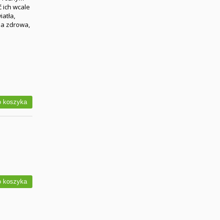
 ich wcale
iatła,
na zdrowa,
 koszyka
 koszyka