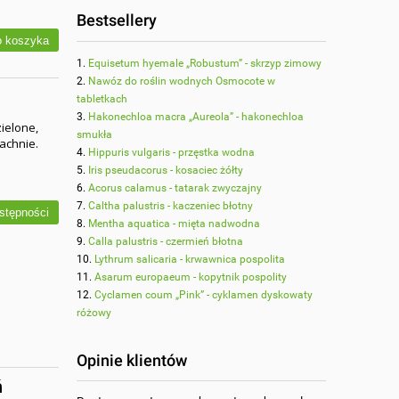
Bestsellery
 koszyka
Equisetum hyemale „Robustum” - skrzyp zimowy
Nawóz do roślin wodnych Osmocote w
tabletkach
Hakonechloa macra „Aureola” - hakonechloa
ielone,
smukła
achnie.
Hippuris vulgaris - przęstka wodna
Iris pseudacorus - kosaciec żółty
Acorus calamus - tatarak zwyczajny
Caltha palustris - kaczeniec błotny
stępności
Mentha aquatica - mięta nadwodna
Calla palustris - czermień błotna
Lythrum salicaria - krwawnica pospolita
Asarum europaeum - kopytnik pospolity
Cyclamen coum „Pink” - cyklamen dyskowaty
różowy
Opinie klientów
ń