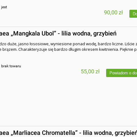
:
jest
90,00 zł
Do
a „Mangkala Ubol” - lilia wodna, grzybień
dzo duże, jasno łososiowe, wyniesione ponad wodę, bardzo liczne. Liście z
 brązem. Charakteryzuje się bardzo długim okresem kwitnienia. Pięknie p
:
brak towaru
55,00 zł
Powiadom o do
a „Marliacea Chromatella” - lilia wodna, grzybie