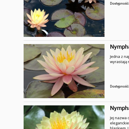
Dostępność
Nymphae
Jedna z na
wyrastają 
Dostępność
Nymphae
Jej nazwa 
eleganckie
blaskiem. 