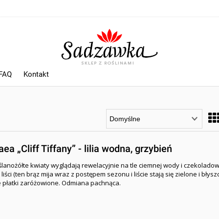
 FAQ
Kontakt
a „Cliff Tiffany” - lilia wodna, grzybień
lanożółte kwiaty wyglądają rewelacyjnie na tle ciemnej wody i czekolado
iści (ten brąz mija wraz z postępem sezonu i liście stają się zielone i błysz
 płatki zaróżowione. Odmiana pachnąca.