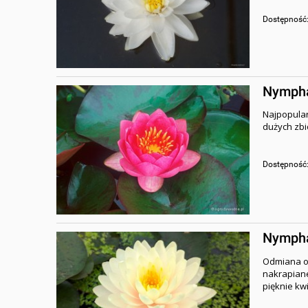
Dostępność
Nymphae
Najpopular
dużych zbi
Dostępność
Nymphae
Odmiana o 
nakrapiane
pięknie kwi