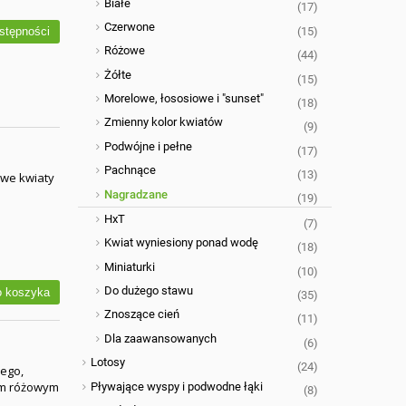
Białe
(17)
Czerwone
(15)
stępności
Różowe
(44)
Żółte
(15)
Morelowe, łososiowe i "sunset"
(18)
Zmienny kolor kwiatów
(9)
Podwójne i pełne
(17)
Pachnące
(13)
owe kwiaty
Nagradzane
(19)
HxT
(7)
Kwiat wyniesiony ponad wodę
(18)
Miniaturki
(10)
Do dużego stawu
 koszyka
(35)
Znoszące cień
(11)
Dla zaawansowanych
(6)
Lotosy
(24)
nego,
nym różowym
Pływające wyspy i podwodne łąki
(8)