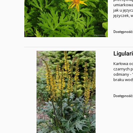
umiarkowan
jak u języ
języczek, 
Dostępność
Ligular
Karłowa od
czarnych p
odmiany - "
braku wody
Dostępność