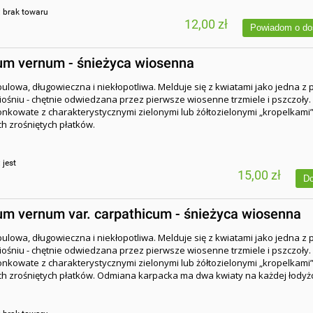
:
brak towaru
12,00 zł
Powiadom o do
um vernum - śnieżyca wiosenna
bulowa, długowieczna i niekłopotliwa. Melduje się z kwiatami jako jedna z
ośniu - chętnie odwiedzana przez pierwsze wiosenne trzmiele i pszczoły.
onkowate z charakterystycznymi zielonymi lub żółtozielonymi „kropelkami
 zrośniętych płatków.
:
jest
15,00 zł
Do
um vernum var. carpathicum - śnieżyca wiosenna
bulowa, długowieczna i niekłopotliwa. Melduje się z kwiatami jako jedna z
ośniu - chętnie odwiedzana przez pierwsze wiosenne trzmiele i pszczoły.
onkowate z charakterystycznymi zielonymi lub żółtozielonymi „kropelkami
 zrośniętych płatków. Odmiana karpacka ma dwa kwiaty na każdej łodyż