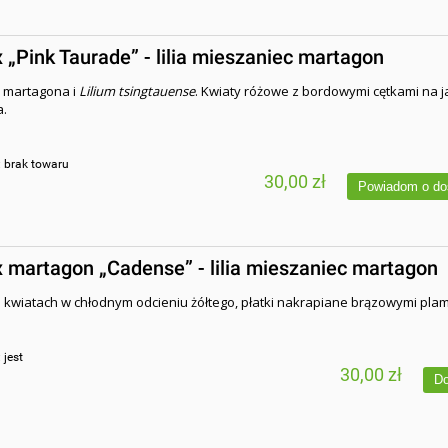
x „Pink Taurade” - lilia mieszaniec martagon
 martagona i
Lilium tsingtauense
. Kwiaty różowe z bordowymi cętkami na 
a.
:
brak towaru
30,00 zł
Powiadom o do
x martagon „Cadense” - lilia mieszaniec martagon
kwiatach w chłodnym odcieniu żółtego, płatki nakrapiane brązowymi pla
:
jest
30,00 zł
Do