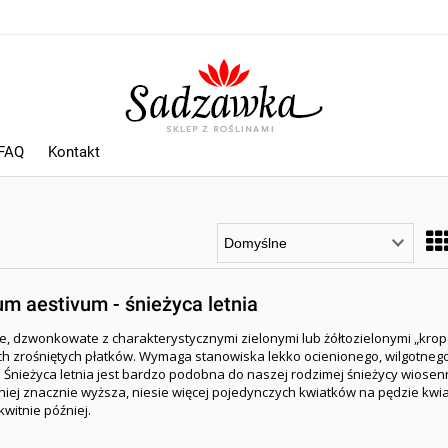
 FAQ
Kontakt
m aestivum - śnieżyca letnia
łe, dzwonkowate z charakterystycznymi zielonymi lub żółtozielonymi „krop
 zrośniętych płatków. Wymaga stanowiska lekko ocienionego, wilgotnego
 Śnieżyca letnia jest bardzo podobna do naszej rodzimej
śnieżycy wiosen
niej znacznie wyższa, niesie więcej pojedynczych kwiatków na pędzie kw
 kwitnie później.