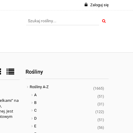
Zaloguj się
Rośliny
Rośliny A-Z
(1665)
A
(51)
elkami” na
B
(31)
,
C
nej
. Jest
(122)
iatowym
D
(51)
E
(56)