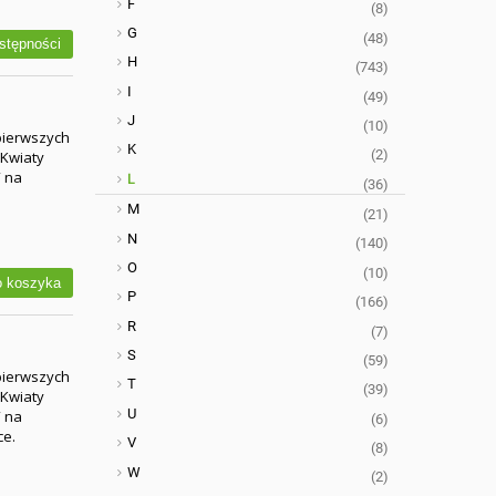
F
(8)
G
(48)
stępności
H
(743)
I
(49)
J
(10)
 pierwszych
K
(2)
 Kwiaty
” na
L
(36)
M
(21)
N
(140)
O
(10)
 koszyka
P
(166)
R
(7)
S
(59)
 pierwszych
T
(39)
 Kwiaty
U
” na
(6)
ce.
V
(8)
W
(2)