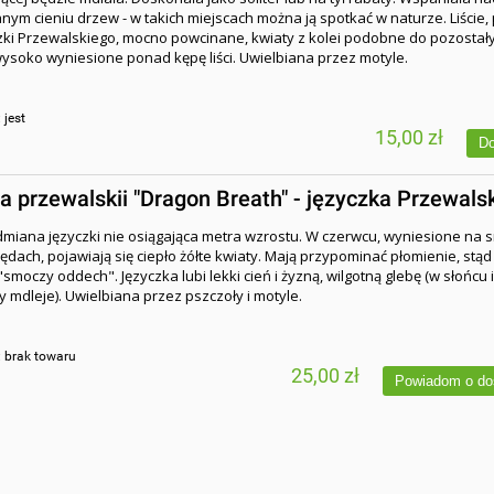
ym cieniu drzew - w takich miejscach można ją spotkać w naturze. Liście
czki Przewalskiego, mocno powcinane, kwiaty z kolei podobne do pozostał
wysoko wyniesione ponad kępę liści. Uwielbiana przez motyle.
:
jest
15,00 zł
Do
ia przewalskii "Dragon Breath" - języczka Przewals
miana języczki nie osiągająca metra wzrostu. W czerwcu, wyniesione na 
ędach, pojawiają się ciepło żółte kwiaty. Mają przypominać płomienie, stą
smoczy oddech". Języczka lubi lekki cień i żyzną, wilgotną glebę (w słońcu i
 mdleje). Uwielbiana przez pszczoły i motyle.
:
brak towaru
25,00 zł
Powiadom o do