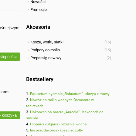
Nowości
Promocje
Akcesoria
jaśniejszym
Kosze, worki, siatki
(16)
Podpory do roślin
(15)
stępności
Preparaty, nawozy
(2)
Bestsellery
mkami.
Equisetum hyemale „Robustum” - skrzyp zimowy
Nawóz do roślin wodnych Osmocote w
tabletkach
Hakonechloa macra „Aureola” - hakonechloa
 koszyka
smukła
Hippuris vulgaris - przęstka wodna
Iris pseudacorus - kosaciec żółty