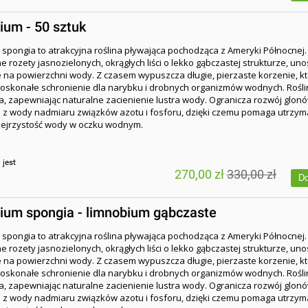
ium - 50 sztuk
spongia to atrakcyjna roślina pływająca pochodząca z Ameryki Północnej
e rozety jasnozielonych, okrągłych liści o lekko gąbczastej strukturze, uno
na powierzchni wody. Z czasem wypuszcza długie, pierzaste korzenie, k
oskonałe schronienie dla narybku i drobnych organizmów wodnych. Rośl
ta, zapewniając naturalne zacienienie lustra wody. Ogranicza rozwój glon
 z wody nadmiaru związków azotu i fosforu, dzięki czemu pomaga utrzym
rzejrzystość wody w oczku wodnym.
:
jest
270,00 zł
330,00 zł
Do
ium spongia - limnobium gąbczaste
spongia to atrakcyjna roślina pływająca pochodząca z Ameryki Północnej
e rozety jasnozielonych, okrągłych liści o lekko gąbczastej strukturze, uno
na powierzchni wody. Z czasem wypuszcza długie, pierzaste korzenie, k
oskonałe schronienie dla narybku i drobnych organizmów wodnych. Rośl
ta, zapewniając naturalne zacienienie lustra wody. Ogranicza rozwój glon
 z wody nadmiaru związków azotu i fosforu, dzięki czemu pomaga utrzym