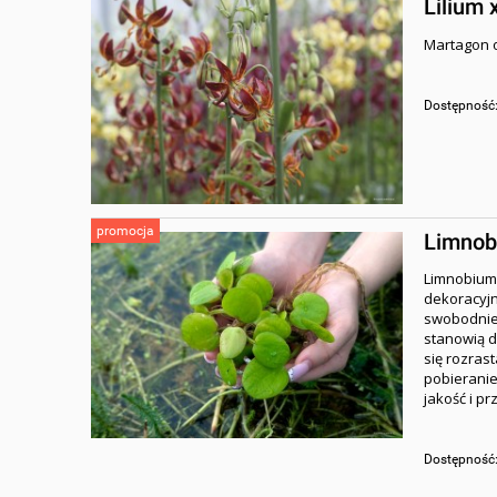
Lilium 
Martagon o
Dostępność
promocja
Limnob
Limnobium 
dekoracyjn
swobodnie 
stanowią d
się rozras
pobieranie
jakość i p
Dostępność