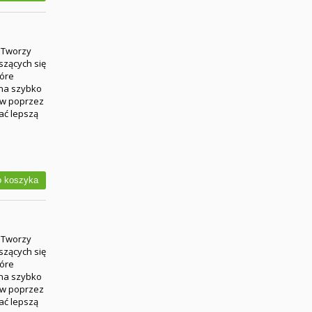
. Tworzy
szących się
tóre
ina szybko
ów poprzez
ać lepszą
 koszyka
. Tworzy
szących się
tóre
ina szybko
ów poprzez
ać lepszą