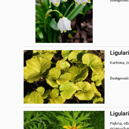
Dostępność
Ligular
Karłowa, żó
Dostępność
Ligular
Piękna, olb
przesychaj