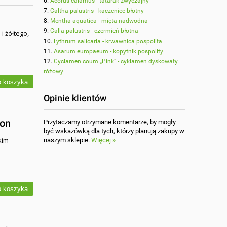
Acorus calamus - tatarak zwyczajny
Caltha palustris - kaczeniec błotny
Mentha aquatica - mięta nadwodna
Calla palustris - czermień błotna
i żółtego,
Lythrum salicaria - krwawnica pospolita
Asarum europaeum - kopytnik pospolity
Cyclamen coum „Pink” - cyklamen dyskowaty
różowy
 koszyka
Opinie klientów
gon
Przytaczamy otrzymane komentarze, by mogły
być wskazówką dla tych, którzy planują zakupy w
kim
naszym sklepie.
Więcej »
 koszyka