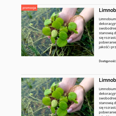
promocja
Limnob
Limnobium 
dekoracyjn
swobodnie 
stanowią d
się rozras
pobieranie
jakość i p
Dostępność
Limnob
Limnobium 
dekoracyjn
swobodnie 
stanowią d
się rozras
pobieranie