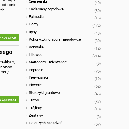
Ciemierniki
(40)
, podobnie
Cyklameny ogrodowe
ych
(30)
Epimedia
(16)
Hosty
(472)
Irysy
(48)
 koszyka
Kokoryczki, dispora i jagodowce
(30)
Konwalie
(12)
kiego
Liliowce
(214)
smukłych,
Martogony - mieszańce
(5)
d nazwa
Paprocie
(75)
 przy
Pierwiosnki
(19)
Piwonie
(62)
Storczyki gruntowe
(46)
stępności
Trawy
(37)
Trójlisty
(18)
Zestawy
(8)
Do dużych nasadzeń
(57)