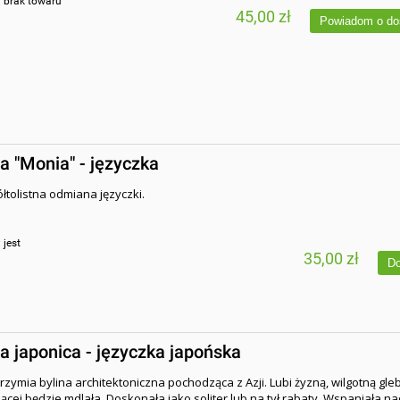
:
brak towaru
45,00 zł
Powiadom o do
ia "Monia" - języczka
łtolistna odmiana języczki.
:
jest
35,00 zł
Do
ia japonica - języczka japońska
rzymia bylina architektoniczna pochodząca z Azji. Lubi żyzną, wilgotną gleb
ącej będzie mdlała. Doskonała jako soliter lub na tył rabaty. Wspaniała n