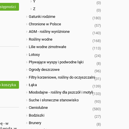
Y
(0)
stępności
Z
(0)
Gatunki rodzime
(180)
Chronione w Polsce
(57)
AGM - rośliny wyróżnione
(140)
Rośliny wodne
(168)
Lilie wodne zimotrwałe
(113)
Lotosy
(24)
Pływające wyspy i podwodne łąki
(8)
Ogrody deszczowe
(96)
Filtry korzeniowe, rośliny do oczyszczalni
(31)
 koszyka
Łąka
(139)
Miododajne - rośliny dla pszczół i motyli
(133)
Suche i słoneczne stanowisko
(93)
Cieniolubne
(580)
Bodziszki
(27)
Brunery
ę - w
(8)
ad wodą, w