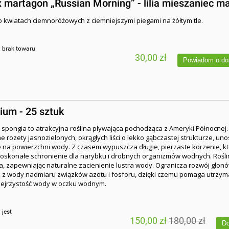
x martagon „Russian Morning” - lilia mieszaniec m
 kwiatach ciemnoróżowych z ciemniejszymi piegami na żółtym tle.
:
brak towaru
30,00 zł
Powiadom o do
ium - 25 sztuk
spongia to atrakcyjna roślina pływająca pochodząca z Ameryki Północnej
e rozety jasnozielonych, okrągłych liści o lekko gąbczastej strukturze, uno
na powierzchni wody. Z czasem wypuszcza długie, pierzaste korzenie, k
oskonałe schronienie dla narybku i drobnych organizmów wodnych. Rośl
ta, zapewniając naturalne zacienienie lustra wody. Ogranicza rozwój glon
 z wody nadmiaru związków azotu i fosforu, dzięki czemu pomaga utrzym
rzejrzystość wody w oczku wodnym.
:
jest
150,00 zł
180,00 zł
Do