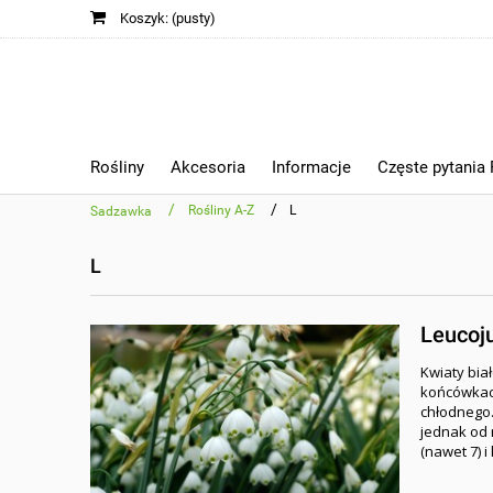
Koszyk:
(pusty)
Rośliny
Akcesoria
Informacje
Częste pytania
/
/
Rośliny A-Z
L
Sadzawka
L
Leucoju
Kwiaty bia
końcówkach
chłodnego.
jednak od 
(nawet 7) i