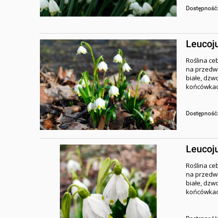
Dostępność
Leucoj
Roślina ce
na przedwi
białe, dzw
końcówkach
Dostępność
Leucoj
Roślina ce
na przedwi
białe, dzw
końcówkach