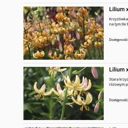
Lilium 
Krzyżówka
na tym tle
Dostępność
Lilium 
Stara krz
różowym po
Dostępność