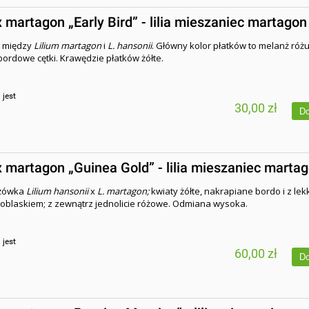
x martagon „Early Bird” - lilia mieszaniec martagon
 między
Lilium martagon
i
L. hansonii
. Główny kolor płatków to melanż różu 
 bordowe cętki. Krawędzie płatków żółte.
:
jest
30,00 zł
Do
x martagon „Guinea Gold” - lilia mieszaniec marta
yżówka
Lilium hansonii
x
L. martagon;
kwiaty żółte, nakrapiane bordo i z lek
blaskiem; z zewnątrz jednolicie różowe. Odmiana wysoka.
:
jest
60,00 zł
Do