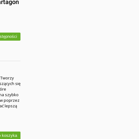
artagon
stępności
. Tworzy
szących się
tóre
ina szybko
ów poprzez
ać lepszą
 koszyka