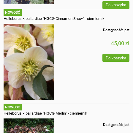
Do koszyka
NOWOŚĆ
Helleborus × ballardiae "HGC® Cinnamon Snow" - ciemiernik
Dostępność:
jest
45,00 zł
Do koszyka
NOWOŚĆ
Helleborus × ballardiae "HGC® Merlin" - ciemiernik
Dostępność:
jest