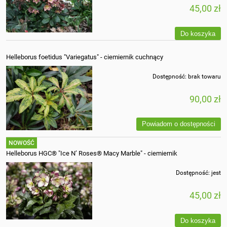
45,00 zł
Do koszyka
Helleborus foetidus "Variegatus" - ciemiernik cuchnący
Dostępność:
brak towaru
90,00 zł
Powiadom o dostępności
NOWOŚĆ
Helleborus HGC® "Ice N’ Roses® Macy Marble" - ciemiernik
Dostępność:
jest
45,00 zł
Do koszyka