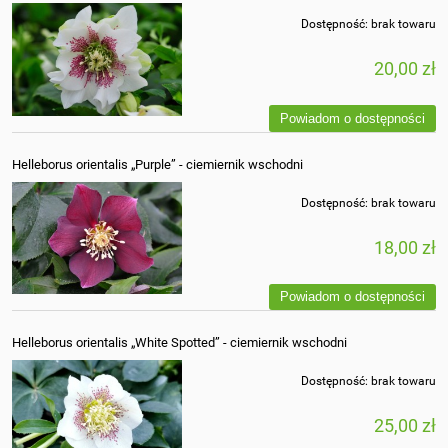
Dostępność:
brak towaru
20,00 zł
Powiadom o dostępności
Helleborus orientalis „Purple” - ciemiernik wschodni
Dostępność:
brak towaru
18,00 zł
Powiadom o dostępności
Helleborus orientalis „White Spotted” - ciemiernik wschodni
Dostępność:
brak towaru
25,00 zł