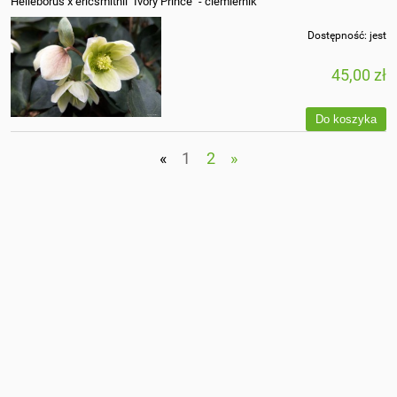
Helleborus x ericsmithii "Ivory Prince" - ciemiernik
Dostępność:
jest
45,00 zł
Do koszyka
«
1
2
»