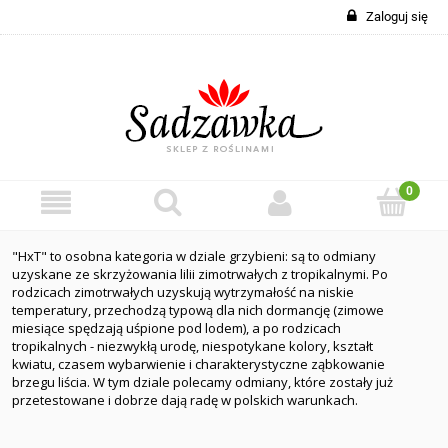
Zaloguj się
"HxT" to osobna kategoria w dziale grzybieni: są to odmiany
uzyskane ze skrzyżowania lilii zimotrwałych z tropikalnymi. Po
rodzicach zimotrwałych uzyskują wytrzymałość na niskie
temperatury, przechodzą typową dla nich dormancję (zimowe
miesiące spędzają uśpione pod lodem), a po rodzicach
tropikalnych - niezwykłą urodę, niespotykane kolory, kształt
kwiatu, czasem wybarwienie i charakterystyczne ząbkowanie
brzegu liścia. W tym dziale polecamy odmiany, które zostały już
przetestowane i dobrze dają radę w polskich warunkach.