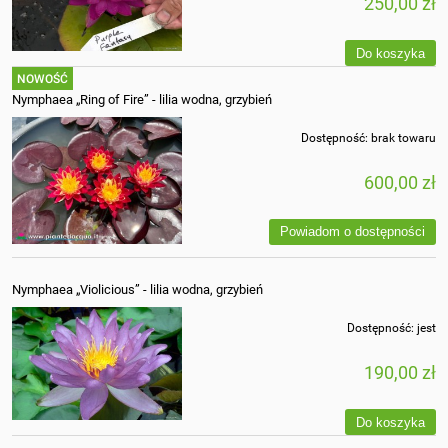
250,00 zł
Do koszyka
NOWOŚĆ
Nymphaea „Ring of Fire” - lilia wodna, grzybień
Dostępność:
brak towaru
600,00 zł
Powiadom o dostępności
Nymphaea „Violicious” - lilia wodna, grzybień
Dostępność:
jest
190,00 zł
Do koszyka