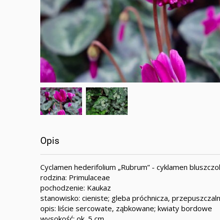
Opis
Cyclamen hederifolium „Rubrum” - cyklamen bluszczo
rodzina: Primulaceae
pochodzenie: Kaukaz
stanowisko: cieniste; gleba próchnicza, przepuszczal
opis: liście sercowate, ząbkowane; kwiaty bordowe
wysokość: ok. 5 cm