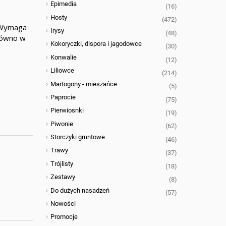
Epimedia
(16)
Hosty
(472)
. Wymaga
Irysy
(48)
arówno w
Kokoryczki, dispora i jagodowce
(30)
Konwalie
(12)
Liliowce
(214)
Martogony - mieszańce
(5)
Paprocie
(75)
Pierwiosnki
(19)
Piwonie
(62)
Storczyki gruntowe
(46)
Trawy
(37)
Trójlisty
(18)
Zestawy
(8)
Do dużych nasadzeń
(57)
Nowości
Promocje