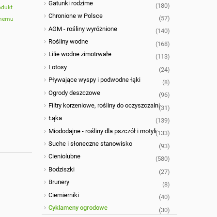
Gatunki rodzime
(180)
odukt
Chronione w Polsce
(57)
omemu
AGM - rośliny wyróżnione
(140)
Rośliny wodne
(168)
Lilie wodne zimotrwałe
(113)
Lotosy
(24)
Pływające wyspy i podwodne łąki
(8)
Ogrody deszczowe
(96)
Filtry korzeniowe, rośliny do oczyszczalni
(31)
Łąka
(139)
Miododajne - rośliny dla pszczół i motyli
(133)
Suche i słoneczne stanowisko
(93)
Cieniolubne
(580)
Bodziszki
(27)
Brunery
(8)
Ciemierniki
(40)
Cyklameny ogrodowe
(30)