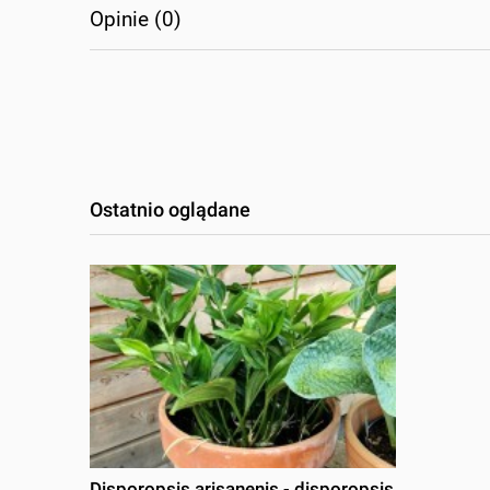
Opinie (0)
Ostatnio oglądane
Disporopsis arisanenis - disporopsis