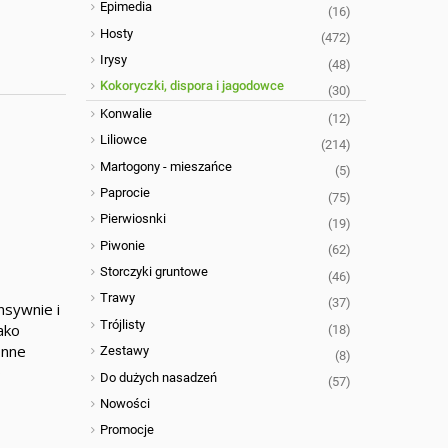
Epimedia
(16)
Hosty
(472)
Irysy
(48)
Kokoryczki, dispora i jagodowce
(30)
Konwalie
(12)
Liliowce
(214)
Martogony - mieszańce
(5)
Paprocie
(75)
Pierwiosnki
(19)
Piwonie
(62)
Storczyki gruntowe
(46)
Trawy
(37)
nsywnie i
Trójlisty
ako
(18)
onne
Zestawy
(8)
o
Do dużych nasadzeń
(57)
Nowości
Promocje