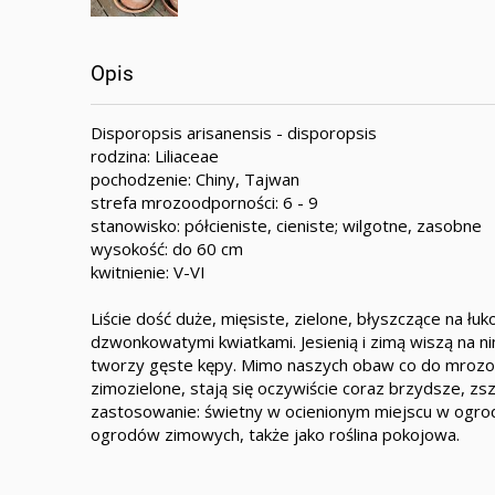
Opis
Disporopsis arisanensis - disporopsis
rodzina: Liliaceae
pochodzenie: Chiny, Tajwan
strefa mrozoodporności: 6 - 9
stanowisko: półcieniste, cieniste; wilgotne, zasobne
wysokość: do 60 cm
kwitnienie: V-VI
Liście dość duże, mięsiste, zielone, błyszczące na 
dzwonkowatymi kwiatkami. Jesienią i zimą wiszą na n
tworzy gęste kępy. Mimo naszych obaw co do mrozood
zimozielone, stają się oczywiście coraz brzydsze, z
zastosowanie: świetny w ocienionym miejscu w ogrodz
ogrodów zimowych, także jako roślina pokojowa.