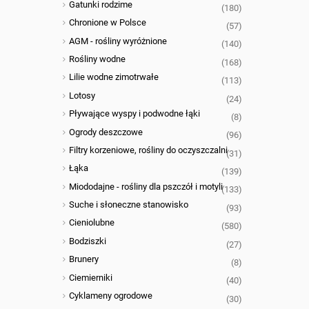
Gatunki rodzime
(180)
Chronione w Polsce
(57)
AGM - rośliny wyróżnione
(140)
Rośliny wodne
(168)
Lilie wodne zimotrwałe
(113)
Lotosy
(24)
Pływające wyspy i podwodne łąki
(8)
Ogrody deszczowe
(96)
Filtry korzeniowe, rośliny do oczyszczalni
(31)
Łąka
(139)
Miododajne - rośliny dla pszczół i motyli
(133)
Suche i słoneczne stanowisko
(93)
Cieniolubne
(580)
Bodziszki
(27)
Brunery
(8)
Ciemierniki
(40)
Cyklameny ogrodowe
(30)