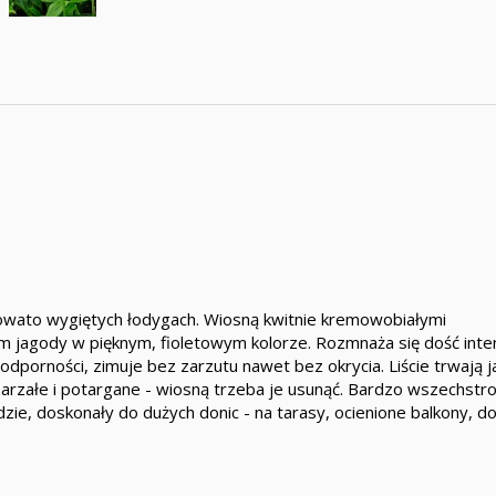
łukowato wygiętych łodygach. Wiosną kwitnie kremowobiałymi
im jagody w pięknym, fioletowym kolorze. Rozmnaża się dość inte
porności, zimuje bez zarzutu nawet bez okrycia. Liście trwają j
szarzałe i potargane - wiosną trzeba je usunąć. Bardzo wszechstr
ie, doskonały do dużych donic - na tarasy, ocienione balkony, d