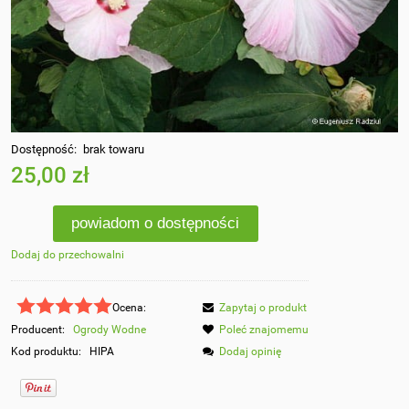
Dostępność:
brak towaru
25,00 zł
powiadom o dostępności
Dodaj do przechowalni
Ocena:
Zapytaj o produkt
Producent:
Ogrody Wodne
Poleć znajomemu
Kod produktu:
HIPA
Dodaj opinię