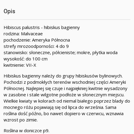
Opis
Hibiscus palustris - hibiskus bagienny
rodzina: Malvaceae
pochodzenie: Ameryka Północna
strefy mrozoodporności: 4 do 9
stanowisko: słoneczne, półcieniste; mokre, płytka woda
wysokość: do 100 cm
kwitnienie: VII-X
Hibiskus bagienny należy do grupy hibiskusów bylinowych.
Pochodzi z podmokłych terenów wschodniej części Ameryki
Północnej. Najlepiej się czuje i najpiękniej kwitnie wysadzony
w zasobne i stale wilgotne podłoże w słonecznym miejscu.
Wielkie kwiaty w kolorach od niemal białego poprzez blady do
mocnego różu pojawiają się od lipca do września. Sama
roślina dość późno, bo nawet dopiero w czerwcu, wznawia
wzrost po zimie.
Roślina w doniczce p9.