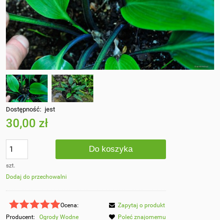
Dostępność:
jest
30,00 zł
Do koszyka
szt.
Dodaj do przechowalni
Ocena:
Zapytaj o produkt
Producent:
Ogrody Wodne
Poleć znajomemu