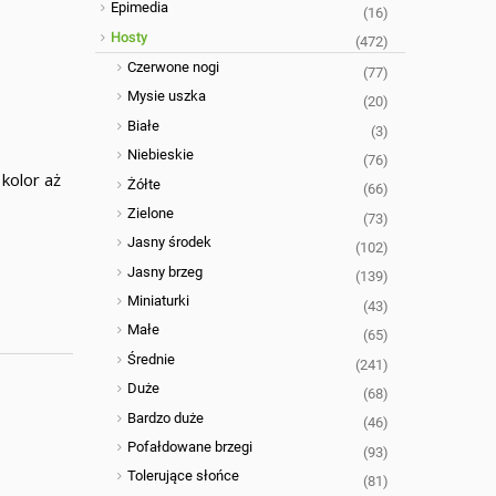
Epimedia
(16)
Hosty
(472)
Czerwone nogi
(77)
Mysie uszka
(20)
Białe
(3)
Niebieskie
(76)
kolor aż
Żółte
(66)
Zielone
(73)
Jasny środek
(102)
Jasny brzeg
(139)
Miniaturki
(43)
Małe
(65)
Średnie
(241)
Duże
(68)
Bardzo duże
(46)
Pofałdowane brzegi
(93)
Tolerujące słońce
(81)