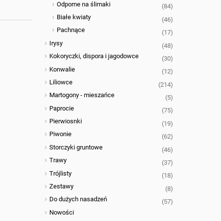
Odporne na ślimaki
(84)
Białe kwiaty
(46)
Pachnące
(17)
Irysy
(48)
Kokoryczki, dispora i jagodowce
(30)
Konwalie
(12)
Liliowce
(214)
Martogony - mieszańce
(5)
Paprocie
(75)
Pierwiosnki
(19)
Piwonie
(62)
Storczyki gruntowe
(46)
Trawy
(37)
Trójlisty
(18)
Zestawy
(8)
Do dużych nasadzeń
(57)
Nowości