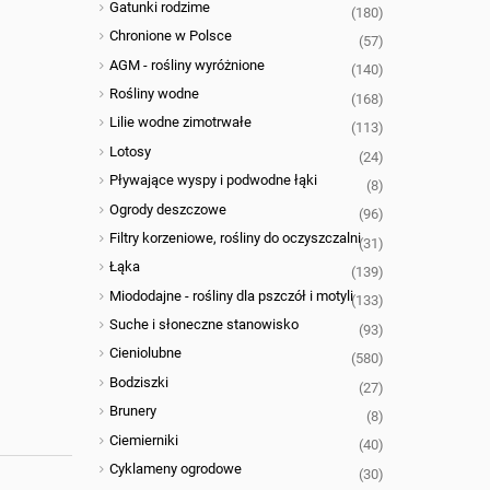
Gatunki rodzime
(180)
Chronione w Polsce
(57)
AGM - rośliny wyróżnione
(140)
Rośliny wodne
(168)
Lilie wodne zimotrwałe
(113)
Lotosy
(24)
Pływające wyspy i podwodne łąki
(8)
Ogrody deszczowe
(96)
Filtry korzeniowe, rośliny do oczyszczalni
(31)
Łąka
(139)
Miododajne - rośliny dla pszczół i motyli
(133)
Suche i słoneczne stanowisko
(93)
Cieniolubne
(580)
Bodziszki
(27)
Brunery
(8)
Ciemierniki
(40)
Cyklameny ogrodowe
(30)