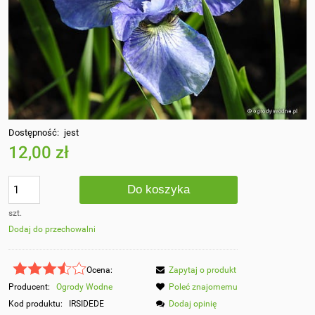
Dostępność:
jest
12,00 zł
Do koszyka
szt.
Dodaj do przechowalni
Ocena:
Zapytaj o produkt
Producent:
Ogrody Wodne
Poleć znajomemu
Kod produktu:
IRSIDEDE
Dodaj opinię