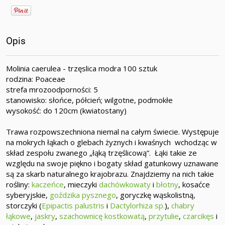
Opis
Molinia caerulea - trzęslica modra 100 sztuk
rodzina: Poaceae
strefa mrozoodporności: 5
stanowisko: słońce, półcień; wilgotne, podmokłe
wysokość: do 120cm (kwiatostany)
Trawa rozpowszechniona niemal na całym świecie. Występuje
na mokrych łąkach o glebach żyznych i kwaśnych wchodząc w
skład zespołu zwanego „łąką trzęślicową”. Łąki takie ze
względu na swoje piękno i bogaty skład gatunkowy uznawane
są za skarb naturalnego krajobrazu. Znajdziemy na nich takie
rośliny:
kaczeńce
, mieczyki
dachówkowaty
i
błotny
, kosaćce
syberyjskie,
goździka pysznego
, goryczkę wąskolistną,
storczyki (
Epipactis palustris
i
Dactylorhiza sp.
),
chabry
łąkowe
,
jaskry
,
szachownicę kostkowatą
,
przytulie
,
czarcikęs
i