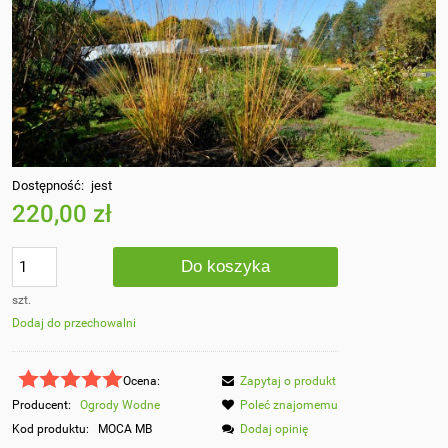
Dostępność:
jest
220,00 zł
Do koszyka
szt.
Dodaj do przechowalni
Ocena:
Zapytaj o produkt
Producent:
Ogrody Wodne
Poleć znajomemu
Kod produktu:
MOCA MB
Dodaj opinię