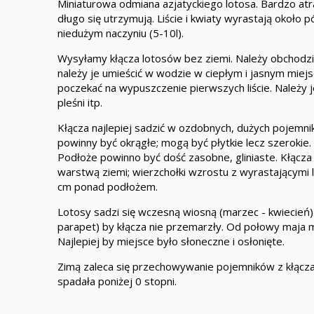
Miniaturowa odmiana azjatyckiego lotosa. Bardzo atr
długo się utrzymują. Liście i kwiaty wyrastają oko
niedużym naczyniu (5-10l).
Wysyłamy kłącza lotosów bez ziemi. Należy obchodzić s
należy je umieścić w wodzie w ciepłym i jasnym miejs
poczekać na wypuszczenie pierwszych liście. Należy 
pleśni itp.
Kłącza najlepiej sadzić w ozdobnych, dużych pojemn
powinny być okrągłe; mogą być płytkie lecz szerokie
Podłoże powinno być dość zasobne, gliniaste. Kłącza
warstwą ziemi; wierzchołki wzrostu z wyrastającymi
cm ponad podłożem.
Lotosy sadzi się wczesną wiosną (marzec - kwiecień)
parapet) by kłącza nie przemarzły. Od połowy maja m
Najlepiej by miejsce było słoneczne i osłonięte.
Zimą zaleca się przechowywanie pojemników z kłącz
spadała poniżej 0 stopni.