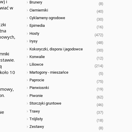
w) i
Brunery
(8)
awiać w
Ciemierniki
(40)
Cyklameny ogrodowe
(30)
zki
Epimedia
(16)
żna
Hosty
(472)
ybowych,
Irysy
(48)
Kokoryczki, dispora i jagodowce
(30)
mniki
Konwalie
(12)
 stawie.
Liliowce
ą
(214)
około 10
Martogony - mieszańce
(5)
Paprocie
(75)
Pierwiosnki
zimowy,
(19)
on.
Piwonie
(62)
Storczyki gruntowe
(46)
Trawy
ie
(37)
Trójlisty
(18)
Zestawy
(8)