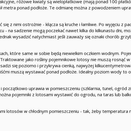
akcyjne, różowe kwiaty są wielopłatkowe (mają ponad 100 płatkó
ło pół metra ponad podłoże. Te odmianę można z powodzeniem upr
ię z nimi ostrożnie - kłącza są kruche i łamliwe. Po wyjęciu z pac
cu - na sadzenie mogą poczekać nawet kilka do kilkunastu dni, mo
jednak wysadzić natychmiast jeśli zauważy się oznaki chorób grz
ikach, które same w sobie będą niewielkim oczkiem wodnym. Poje
. Traktowane jako rośliny pojemnikowe lotosy nie muszą rosnąć w
 sadzi się poziomo i przykrywa cienką, najwyżej kilkucentymetrow
 liśćmi muszą wystawać ponad podłoże. Idealny poziom wody to 
 i początkowo uprawia w pomieszczeniu (szklarnia, tunel, ogród 
ożna pojemniki z lotosami wystawić do ogrodu, na taras lub balk
ami lotosów w chłodnym pomieszczeniu - tak, żeby temperatura n