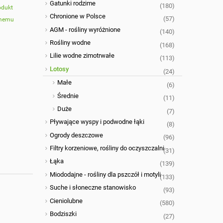
Gatunki rodzime
(180)
odukt
Chronione w Polsce
(57)
omemu
AGM - rośliny wyróżnione
(140)
Rośliny wodne
(168)
Lilie wodne zimotrwałe
(113)
Lotosy
(24)
Małe
(6)
Średnie
(11)
Duże
(7)
Pływające wyspy i podwodne łąki
(8)
Ogrody deszczowe
(96)
Filtry korzeniowe, rośliny do oczyszczalni
(31)
Łąka
(139)
Miododajne - rośliny dla pszczół i motyli
(133)
Suche i słoneczne stanowisko
(93)
Cieniolubne
(580)
Bodziszki
(27)