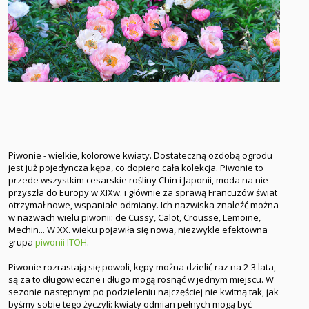
Piwonie - wielkie, kolorowe kwiaty. Dostateczną ozdobą ogrodu
jest już pojedyncza kępa, co dopiero cała kolekcja. Piwonie to
przede wszystkim cesarskie rośliny Chin i Japonii, moda na nie
przyszła do Europy w XIXw. i głównie za sprawą Francuzów świat
otrzymał nowe, wspaniałe odmiany. Ich nazwiska znaleźć można
w nazwach wielu piwonii: de Cussy, Calot, Crousse, Lemoine,
Mechin... W XX. wieku pojawiła się nowa, niezwykle efektowna
grupa
piwonii ITOH
.
Piwonie rozrastają się powoli, kępy można dzielić raz na 2-3 lata,
są za to długowieczne i długo mogą rosnąć w jednym miejscu. W
sezonie następnym po podzieleniu najczęściej nie kwitną tak, jak
byśmy sobie tego życzyli: kwiaty odmian pełnych mogą być