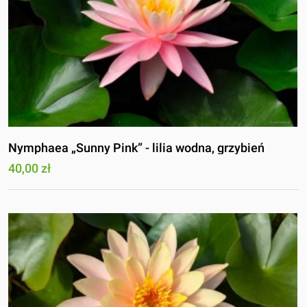
Nymphaea „Sunny Pink” - lilia wodna, grzybień
40,00 zł