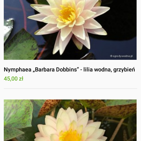
Nymphaea „Barbara Dobbins” - lilia wodna, grzybień
45,00 zł