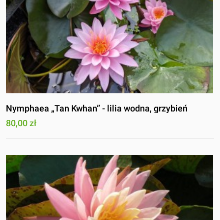
Nymphaea „Tan Kwhan” - lilia wodna, grzybień
80,00 zł