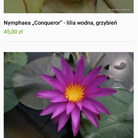
Nymphaea „Conqueror” - lilia wodna, grzybień
45,00 zł