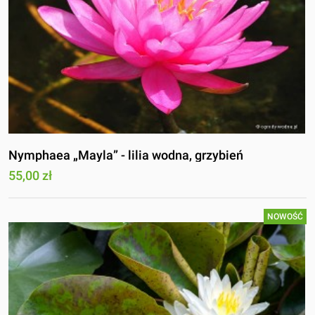
Nymphaea „Mayla” - lilia wodna, grzybień
55,00 zł
NOWOŚĆ