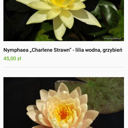
Nymphaea „Charlene Strawn” - lilia wodna, grzybień
45,00 zł