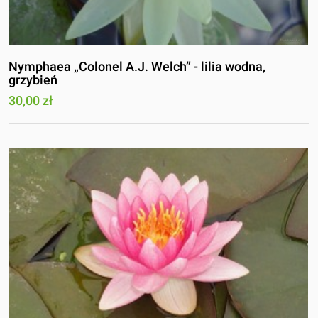
Nymphaea „Colonel A.J. Welch” - lilia wodna,
grzybień
30,00 zł