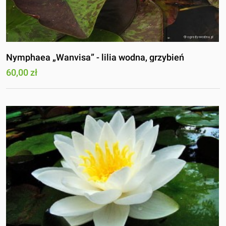
Nymphaea „Wanvisa” - lilia wodna, grzybień
60,00 zł