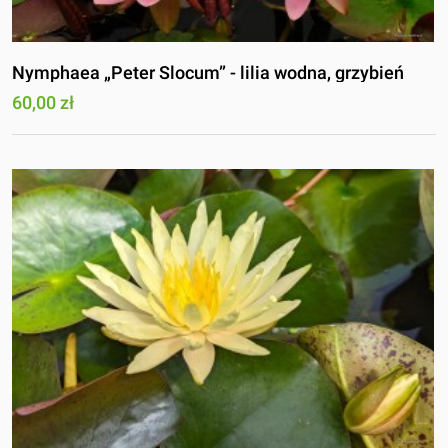
Nymphaea „Peter Slocum” - lilia wodna, grzybień
60,00 zł