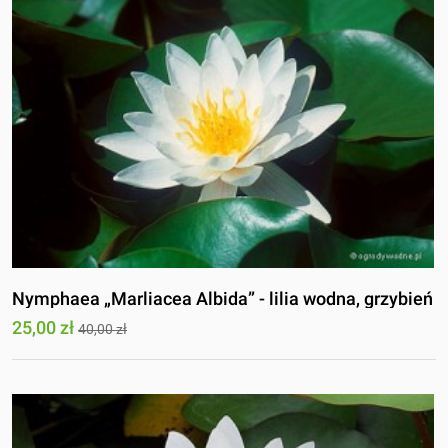
Nymphaea „Marliacea Albida” - lilia wodna, grzybień
25,00 zł
40,00 zł