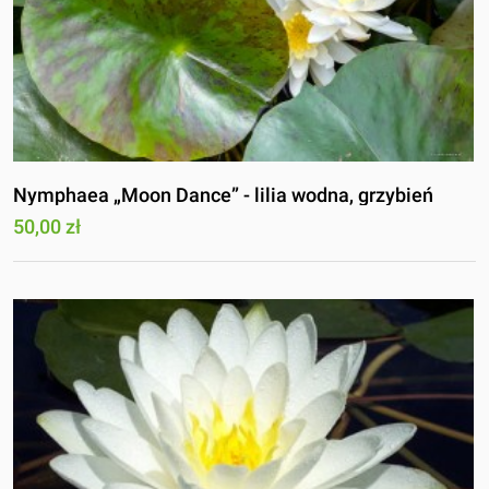
Nymphaea „Moon Dance” - lilia wodna, grzybień
50,00 zł