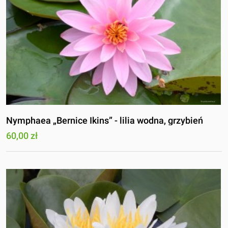
Nymphaea „Bernice Ikins” - lilia wodna, grzybień
60,00 zł