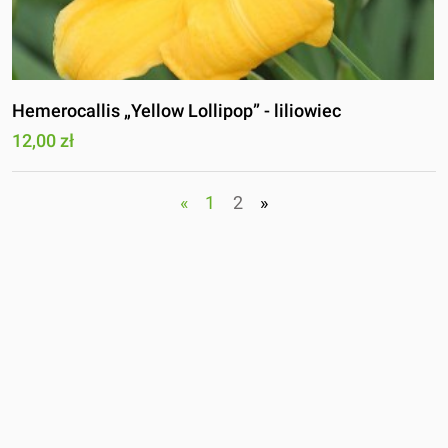
Hemerocallis „Yellow Lollipop” - liliowiec
12,00 zł
«
1
2
»