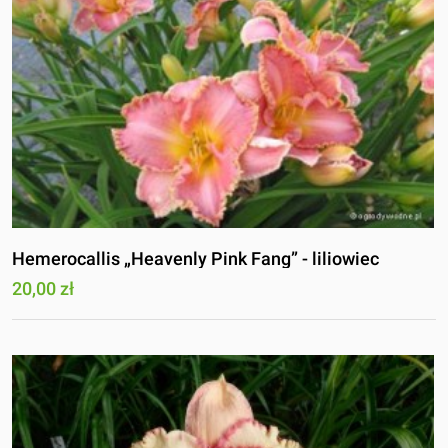
Hemerocallis „Heavenly Pink Fang” - liliowiec
20,00 zł