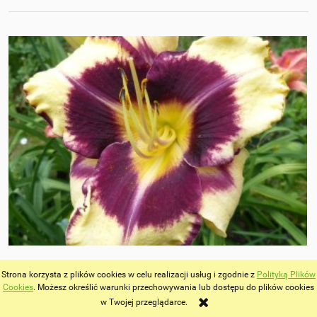
Hemerocallis „Jamaican Me Crazy” - liliowiec
Strona korzysta z plików cookies w celu realizacji usług i zgodnie z
Polityką Plików
15,00 zł
Cookies
. Możesz określić warunki przechowywania lub dostępu do plików cookies
w Twojej przeglądarce.